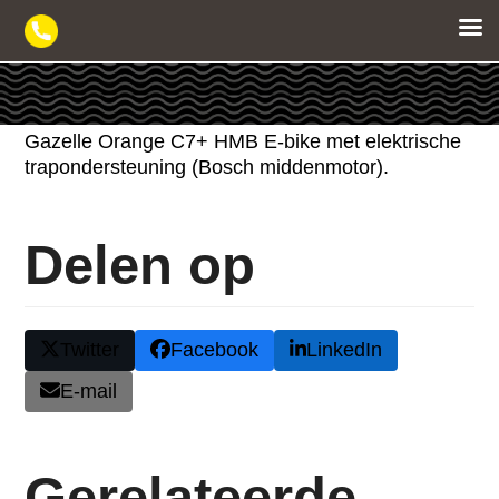
Skip
to
content
Gazelle Orange C7+ HMB E-bike met elektrische
trapondersteuning (Bosch middenmotor).
Delen op
Twitter
Facebook
LinkedIn
E-mail
Gerelateerde