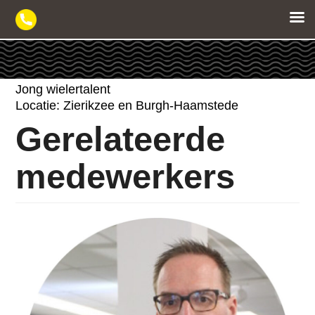
Skip
to
content
Jong wielertalent
Locatie: Zierikzee en Burgh-Haamstede
Gerelateerde
medewerkers