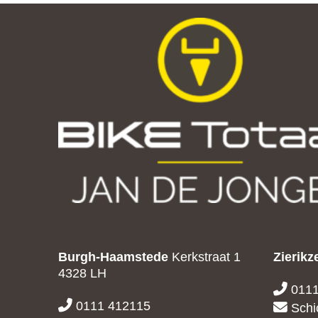
vorheriger
Beitrag:
Burgh-Haamstede
Kerkstraat 1
Zierikz
4328 LH
0111
0111 412115
Schi