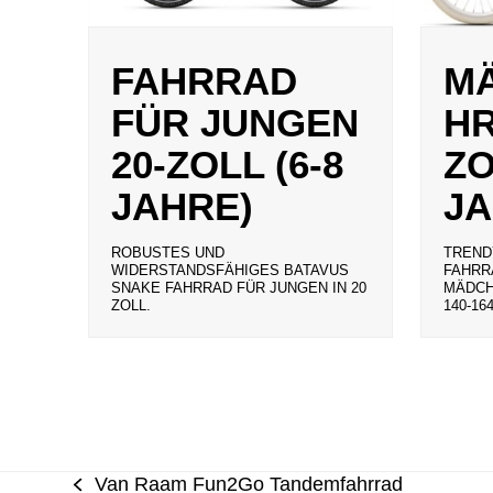
FAHRRAD
M
FÜR JUNGEN
HR
20-ZOLL (6-8
ZO
JAHRE)
JA
ROBUSTES UND
TRENDY
WIDERSTANDSFÄHIGES BATAVUS
FAHRR
SNAKE FAHRRAD FÜR JUNGEN IN 20
MÄDCH
ZOLL.
40-164
Van Raam Fun2Go Tandemfahrrad