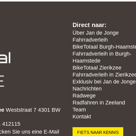
Nächster
Beitrag:
Direct naar:
Über Jan de Jonge
Fahrradverleih
BikeTotaal Burgh-Haamst
Fahrradverleih in Burgh-
Haamstede
BikeTotaal Zierikzee
Fahrradverleih in Zierikze
Exklusiv bei Jan de Jonge
Nachrichten
Radwege
Radfahren in Zeeland
Team
ee
Weststraat 7
4301 BW
Kontakt
 412115
cken Sie uns eine E-Mail
FIETS NAAR KENNIS