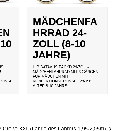
MÄDCHENFA
EN
HRRAD 24-
-10
ZOLL (8-10
JAHRE)
US
HIP BATAVUS PACKD 24-ZOLL-
R
MÄDCHENFAHRRAD MIT 3 GÄNGEN.
FÜR MÄDCHEN MIT
ÖSSE 1
KONFEKTIONSGRÖSSE 128-158, A
LTER 8-10 JAHRE.
e Größe XXL (Länge des Fahrers 1,95-2,05m)