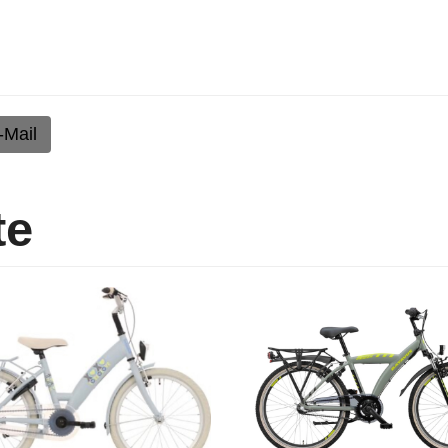
-Mail
te